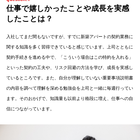
仕事で嬉しかったことや成長を実感
したことは？
入社してまだ間もないですが、すでに新築アパートの契約業務に
TOP
トップページ
関する知識を多く習得できていると感じています。上司とともに
契約手続きを進める中で、「こういう場合はこの特約を入れる」
COMPANY
会社紹介
といった契約の工夫や、リスク回避の方法を学び、成長を実感し
BUSINESS INFO
事業内容
ているところです。また、自分が理解していない重要事項説明書
の内容を調べて理解を深める勉強会を上司と一緒に毎週行ってい
WORK DESCRIPTION
仕事紹介
ます。そのおかげで、知識量も以前より格段に増え、仕事への自
BENEFIT
制度紹介・福利厚生
信につながっています。
INTERVIEW
社員インタビュー
HIRE DESCRIPTION
募集要項